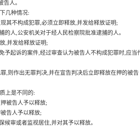
被告人。
下几种情况:
发现其不构成犯罪,必须立即释放,并发给释放证明;
逮捕的人,公安机关对于经人民检察院批准逮捕的人。
放,并发给释放证明;
者免予起诉的案件,经过审查认为被告人不构成犯罪时,应当
犯罪,则作出无罪判决,并在宣告判决后立即释放在押的被告
质上是不同的:
在押被告人予以释放;
押被告人予以释放;
取保候审或者监视居住,并对其予以释放。