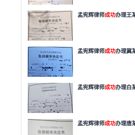
孟宪辉律师
成功
办理王
孟宪辉律师
成功
办理冀
孟宪辉律师
成功
办理白
孟宪辉律师
成功
办理唐