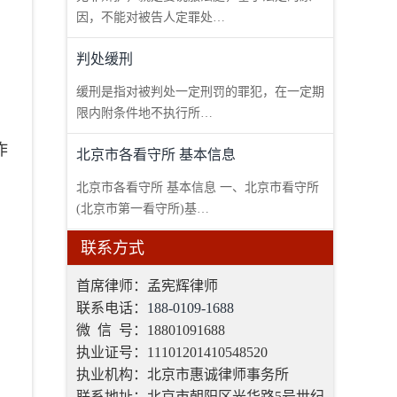
因，不能对被告人定罪处…
判处缓刑
缓刑是指对被判处一定刑罚的罪犯，在一定期
限内附条件地不执行所…
作
北京市各看守所 基本信息
北京市各看守所 基本信息 一、北京市看守所
(北京市第一看守所)基…
联系方式
首席律师：孟宪辉律师
联系电话：
188-0109-1688
微 信 号：18801091688
执业证号：11101201410548520
执业机构：北京市惠诚律师事务所
联系地址：北京市朝阳区光华路5号世纪