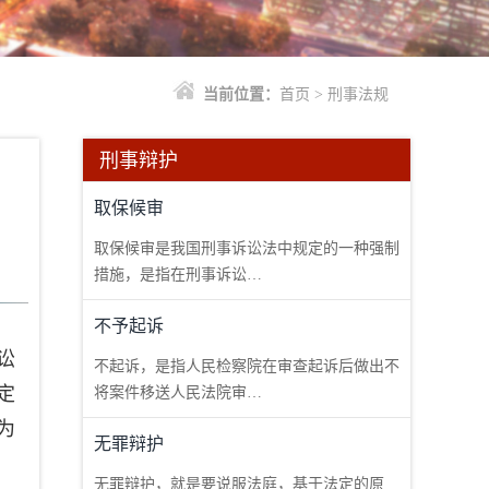
当前位置：
首页
> 刑事法规
刑事辩护
取保候审
取保候审是我国刑事诉讼法中规定的一种强制
措施，是指在刑事诉讼…
不予起诉
讼
不起诉，是指人民检察院在审查起诉后做出不
定
将案件移送人民法院审…
为
无罪辩护
无罪辩护，就是要说服法庭，基于法定的原