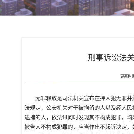
刑事诉讼法
更新时间
无罪释放是司法机关宣布在押人犯无罪并
法规定，公安机关对于被拘留的人以及经人民
逮捕的人，依法讯问时发现其不构成犯罪，均
被告人不构成犯罪的，应当作出不起诉决定，