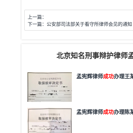
上一篇：
下一篇：公安部司法部关于看守所律师会见的通知
北京知名刑事辩护律师
孟宪辉律师
成功
办理王
孟宪辉律师
成功
办理陈