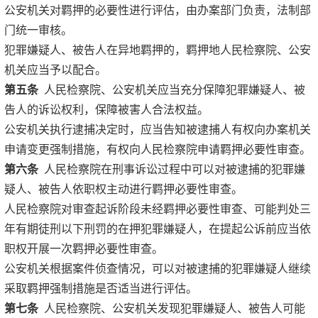
公安机关对羁押的必要性进行评估，由办案部门负责，法制部
门统一审核。
犯罪嫌疑人、被告人在异地羁押的，羁押地人民检察院、公安
机关应当予以配合。
第五条
人民检察院、公安机关应当充分保障犯罪嫌疑人、被
告人的诉讼权利，保障被害人合法权益。
公安机关执行逮捕决定时，应当告知被逮捕人有权向办案机关
申请变更强制措施，有权向人民检察院申请羁押必要性审查。
第六条
人民检察院在刑事诉讼过程中可以对被逮捕的犯罪嫌
疑人、被告人依职权主动进行羁押必要性审查。
人民检察院对审查起诉阶段未经羁押必要性审查、可能判处三
年有期徒刑以下刑罚的在押犯罪嫌疑人，在提起公诉前应当依
职权开展一次羁押必要性审查。
公安机关根据案件侦查情况，可以对被逮捕的犯罪嫌疑人继续
采取羁押强制措施是否适当进行评估。
第七条
人民检察院、公安机关发现犯罪嫌疑人、被告人可能