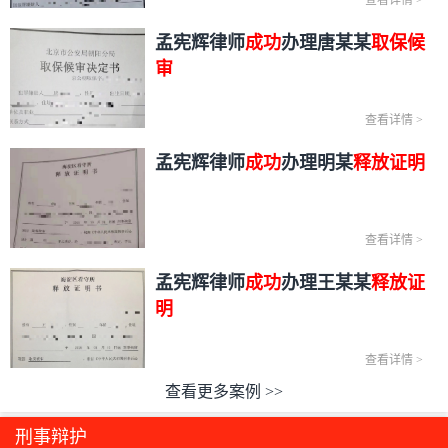
查看详情
>
孟宪辉律师
成功
办理唐某某
取保候
审
查看详情
>
孟宪辉律师
成功
办理明某
释放证明
查看详情
>
孟宪辉律师
成功
办理王某某
释放证
明
查看详情
>
查看更多案例 >>
刑事辩护