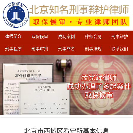
律师简介
取保候审
成功案例
律师会见
刑事辩护
刑事程序
刑事审判
刑事罪名
刑事法规
联系我们
北京市西城区看守所基本信息