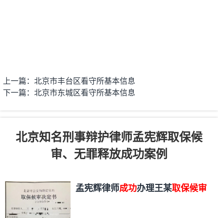
上一篇：北京市丰台区看守所基本信息
下一篇：北京市东城区看守所基本信息
北京知名刑事辩护律师孟宪辉取保候
审、无罪释放成功案例
孟宪辉律师
成功
办理王某
取保候审