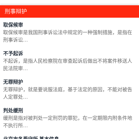
刑事辩护
取保候审
取保候审是我国刑事诉讼法中规定的一种强制措施，是指在
刑事诉讼…
不予起诉
不起诉，是指人民检察院在审查起诉后做出不将案件移送人
民法院审…
无罪辩护
无罪辩护，就是要说服法庭，基于法定的原因，不能对被告
人定罪处…
判处缓刑
缓刑是指对被判处一定刑罚的罪犯，在一定期限内附条件地
不执行所…