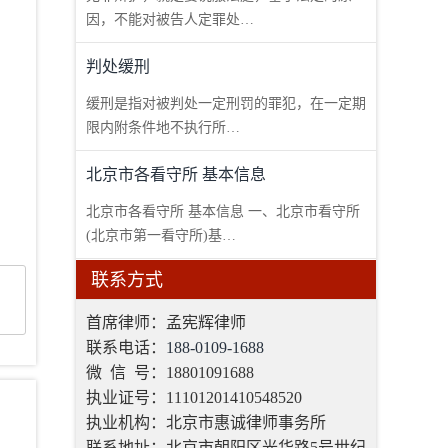
因，不能对被告人定罪处…
判处缓刑
缓刑是指对被判处一定刑罚的罪犯，在一定期
限内附条件地不执行所…
北京市各看守所 基本信息
北京市各看守所 基本信息 一、北京市看守所
(北京市第一看守所)基…
联系方式
首席律师：孟宪辉律师
联系电话：
188-0109-1688
微 信 号：18801091688
执业证号：11101201410548520
执业机构：北京市惠诚律师事务所
联系地址：北京市朝阳区光华路5号世纪