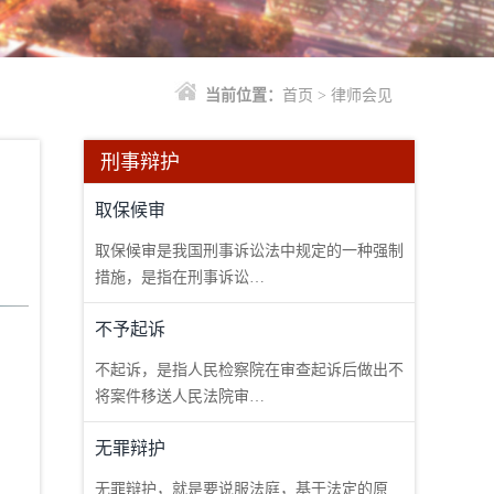
当前位置：
首页
> 律师会见
刑事辩护
取保候审
取保候审是我国刑事诉讼法中规定的一种强制
措施，是指在刑事诉讼…
不予起诉
不起诉，是指人民检察院在审查起诉后做出不
将案件移送人民法院审…
无罪辩护
无罪辩护，就是要说服法庭，基于法定的原