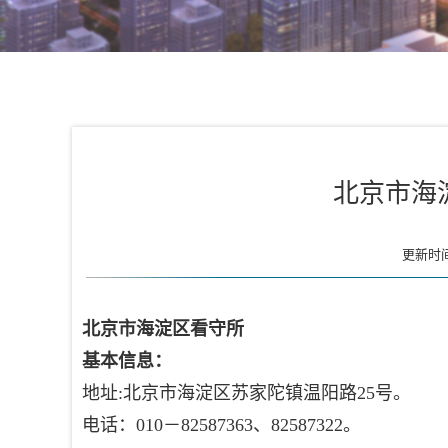
北京市海
更新时间
北京市海淀区看守所
基本信息：
地址:北京市海淀区苏家陀镇温阳路25号。
电话：010－82587363、82587322。