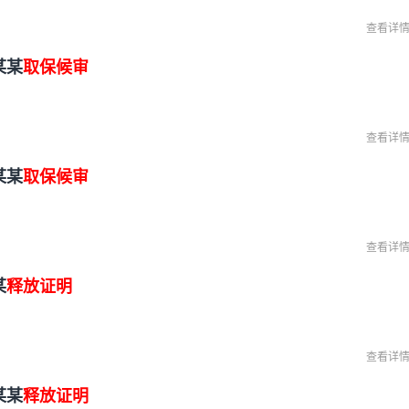
查看详
某某
取保候审
查看详
某某
取保候审
查看详
某
释放证明
查看详
某某
释放证明