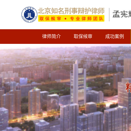
律师简介
取保候审
成功案例