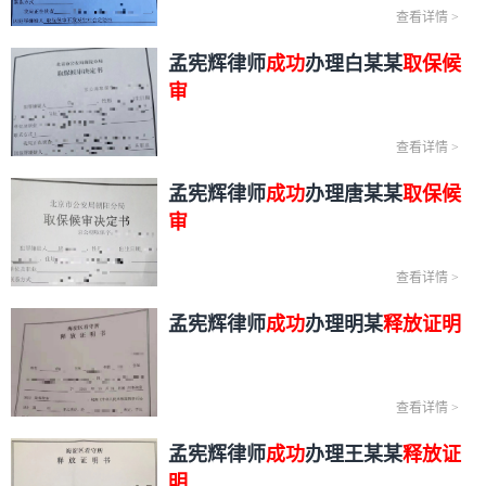
查看详情
>
孟宪辉律师
成功
办理白某某
取保候
审
查看详情
>
孟宪辉律师
成功
办理唐某某
取保候
审
查看详情
>
孟宪辉律师
成功
办理明某
释放证明
查看详情
>
孟宪辉律师
成功
办理王某某
释放证
明