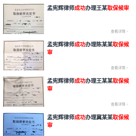
孟宪辉律师
成功
办理王某
取保候审
查看详情
>
孟宪辉律师
成功
办理陈某某
取保候
审
查看详情
>
孟宪辉律师
成功
办理王某某
取保候
审
查看详情
>
孟宪辉律师
成功
办理冀某某
取保候
审