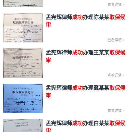
查看详情
>
孟宪辉律师
成功
办理陈某某
取保候
审
查看详情
>
孟宪辉律师
成功
办理王某某
取保候
审
查看详情
>
孟宪辉律师
成功
办理冀某某
取保候
审
查看详情
>
孟宪辉律师
成功
办理白某某
取保候
审