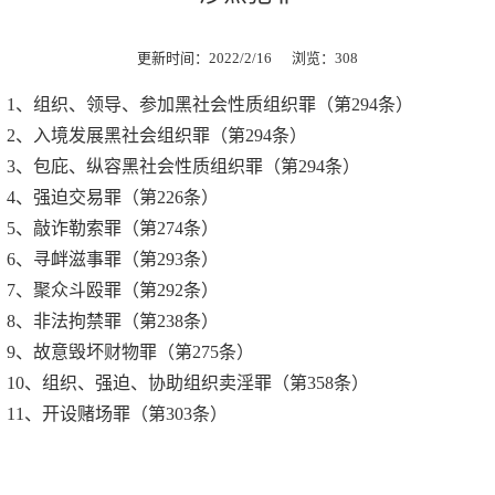
更新时间：2022/2/16 浏览：
308
1、组织、领导、参加黑社会性质组织罪（第294条）
2、入境发展黑社会组织罪（第294条）
3、包庇、纵容黑社会性质组织罪（第294条）
4、强迫交易罪（第226条）
5、敲诈勒索罪（第274条）
6、寻衅滋事罪（第293条）
7、聚众斗殴罪（第292条）
8、非法拘禁罪（第238条）
9、故意毁坏财物罪（第275条）
10、组织、强迫、协助组织卖淫罪（第358条）
11、开设赌场罪（第303条）