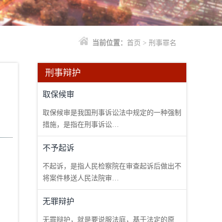
当前位置：
首页
> 刑事罪名
刑事辩护
取保候审
取保候审是我国刑事诉讼法中规定的一种强制
措施，是指在刑事诉讼…
不予起诉
不起诉，是指人民检察院在审查起诉后做出不
将案件移送人民法院审…
无罪辩护
无罪辩护，就是要说服法庭，基于法定的原