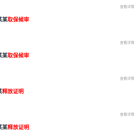
查看详
某某
取保候审
查看详
某某
取保候审
查看详
某
释放证明
查看详
某某
释放证明