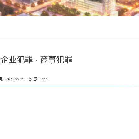
 企业犯罪 · 商事犯罪
：2022/2/16 浏览：
565