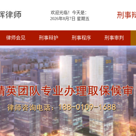
欢迎光临！今天是：
刑事辩
2026年8月7日 星期五
律师会见
刑事辩护
刑事程序
刑事审判