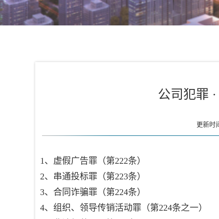
公司犯罪 ·
更新时间
1、虚假广告罪（第222条）
2、串通投标罪（第223条）
3、合同诈骗罪（第224条）
4、组织、领导传销活动罪（第224条之一）